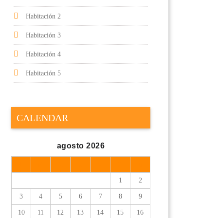
Habitación 2
Habitación 3
Habitación 4
Habitación 5
CALENDAR
agosto 2026
L
M
X
J
V
S
D
1
2
3
4
5
6
7
8
9
10
11
12
13
14
15
16