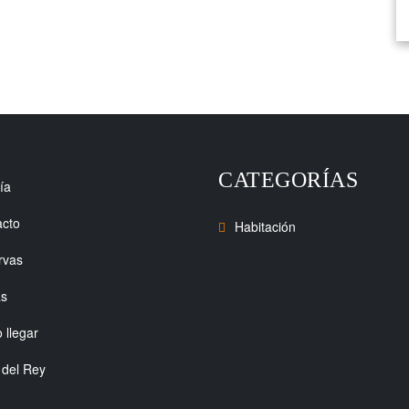
CATEGORÍAS
ía
acto
Habitación
rvas
as
llegar
del Rey